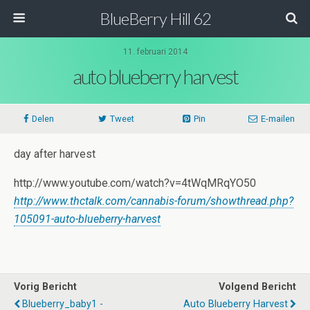
BlueBerry Hill 62
11. februari 2014
auto blueberry harvest
Delen
Tweet
Pin
E-mailen
day after harvest
http://www.youtube.com/watch?v=4tWqMRqYO50
http://www.thctalk.com/cannabis-forum/showthread.php?
105091-auto-blueberry-harvest
Vorig Bericht
Volgend Bericht
Blueberry_baby1 -
Auto Blueberry Harvest